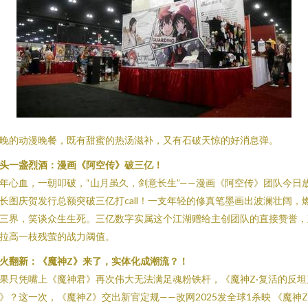
晚的动漫晚餐，既有甜蜜的热汤滋补，又有石破天惊的好消息弹。
头一盏烈酒：漫画《阿空传》破三亿！
年心血，一朝叩破，“山月虽久，剑意长生”——漫画《阿空传》团队今日
长图庆贺发行总额突破三亿打call！一支年轻的修真笔墨画出波澜壮阔，
三界，笑谈众生生死。三亿数字实属这个江湖赠给主创团队的直接赞誉，
拉高一枝残萤的战力阈值。
火翻新：《魔神Z》来了，实体化成潮流？！
果只凭嘴上《魔神君》再次伟大无法满足魂粉铁杆，《魔神Z·复活的反坦
》？这一次，《魔神Z》交出新官定规——改网2025发全球1杀映 《魔神